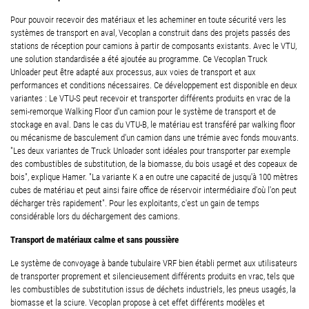
Pour pouvoir recevoir des matériaux et les acheminer en toute sécurité vers les
systèmes de transport en aval, Vecoplan a construit dans des projets passés des
stations de réception pour camions à partir de composants existants. Avec le VTU,
une solution standardisée a été ajoutée au programme. Ce Vecoplan Truck
Unloader peut être adapté aux processus, aux voies de transport et aux
performances et conditions nécessaires. Ce développement est disponible en deux
variantes : Le VTU-S peut recevoir et transporter différents produits en vrac de la
semi-remorque Walking Floor d'un camion pour le système de transport et de
stockage en aval. Dans le cas du VTU-B, le matériau est transféré par walking floor
ou mécanisme de basculement d'un camion dans une trémie avec fonds mouvants.
"Les deux variantes de Truck Unloader sont idéales pour transporter par exemple
des combustibles de substitution, de la biomasse, du bois usagé et des copeaux de
bois", explique Hamer. "La variante K a en outre une capacité de jusqu'à 100 mètres
cubes de matériau et peut ainsi faire office de réservoir intermédiaire d'où l'on peut
décharger très rapidement". Pour les exploitants, c'est un gain de temps
considérable lors du déchargement des camions.
Transport de matériaux calme et sans poussière
Le système de convoyage à bande tubulaire VRF bien établi permet aux utilisateurs
de transporter proprement et silencieusement différents produits en vrac, tels que
les combustibles de substitution issus de déchets industriels, les pneus usagés, la
biomasse et la sciure. Vecoplan propose à cet effet différents modèles et