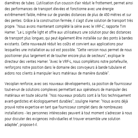
diamètres de tubes. L'utilisation d'un coussin d'air réduit le frottement, permet ainsi
des performances de transport élevées et fonctionne avec une énergie
extrêmement faible, même sur de grandes distances de plus de 450 mètres et sur
des pentes. Grâce à la construction fermée, il s'agit d'une solution de transport très
propre. "Nous avons maintenant complété la série avec le VRF-L", rapporte Tim
Hamer. "Le L signifie light et offre aux utilisateurs une solution pour des distances
de transport plus longues, qui peut également être installée sur des ponts à bandes
existants. Cette nouveauté réduit les coûts et convient aux applications pour
lesquelles une installation au sol est possible. "Cette version nous permet de nous
positionner plus largement et de toucher encore plus de secteurs", explique le
directeur des ventes Hamer. "Avec le VRF-L, nous complétons notre portefeuille,
renforçons notre position dans le domaine des convoyeurs à bande tubulaire et
aidons nos clients à manipuler leurs matériaux de manière durable".
Vecoplan renforce, avec ses nouveaux développements, sa position de fournisseur
tout-en-un de solutions complexes permettant aux opérateurs de manipuler des
matériaux en toute sécurité. "Nos nouveaux produits sont à la fois techniquement
avant-gardistes et écologiquement durables", souligne Hamer. "Nous avons déjà
prouvé notre expertise en tant que fournisseur complet dans de nombreuses
installations - les personnes intéressées peuvent à tout moment s'adresser à nous
pour discuter des exigences individuelles et trouver ensemble une solution
adaptée", propose-t-il.