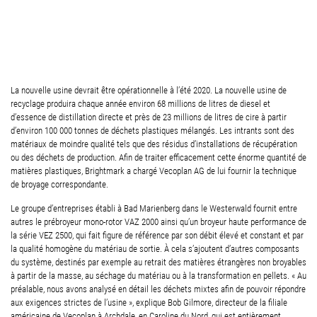
La nouvelle usine devrait être opérationnelle à l’été 2020. La nouvelle usine de
recyclage produira chaque année environ 68 millions de litres de diesel et
d’essence de distillation directe et près de 23 millions de litres de cire à partir
d’environ 100 000 tonnes de déchets plastiques mélangés. Les intrants sont des
matériaux de moindre qualité tels que des résidus d’installations de récupération
ou des déchets de production. Afin de traiter efficacement cette énorme quantité de
matières plastiques, Brightmark a chargé Vecoplan AG de lui fournir la technique
de broyage correspondante.
Le groupe d’entreprises établi à Bad Marienberg dans le Westerwald fournit entre
autres le prébroyeur mono-rotor VAZ 2000 ainsi qu’un broyeur haute performance de
la série VEZ 2500, qui fait figure de référence par son débit élevé et constant et par
la qualité homogène du matériau de sortie. À cela s’ajoutent d’autres composants
du système, destinés par exemple au retrait des matières étrangères non broyables
à partir de la masse, au séchage du matériau ou à la transformation en pellets. « Au
préalable, nous avons analysé en détail les déchets mixtes afin de pouvoir répondre
aux exigences strictes de l’usine », explique Bob Gilmore, directeur de la filiale
américaine de Vecoplan à Archdale, en Caroline du Nord, qui est entièrement