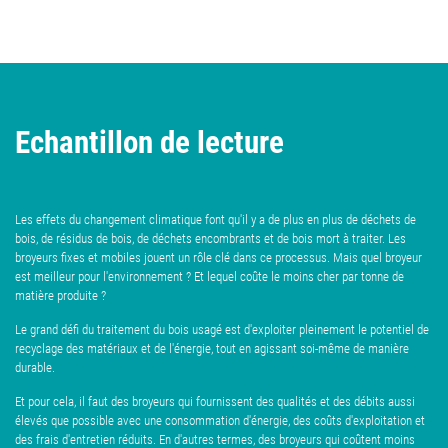
Echantillon de lecture
Les effets du changement climatique font qu'il y a de plus en plus de déchets de
bois, de résidus de bois, de déchets encombrants et de bois mort à traiter. Les
broyeurs fixes et mobiles jouent un rôle clé dans ce processus. Mais quel broyeur
est meilleur pour l'environnement ? Et lequel coûte le moins cher par tonne de
matière produite ?
Le grand défi du traitement du bois usagé est d'exploiter pleinement le potentiel de
recyclage des matériaux et de l'énergie, tout en agissant soi-même de manière
durable.
Et pour cela, il faut des broyeurs qui fournissent des qualités et des débits aussi
élevés que possible avec une consommation d'énergie, des coûts d'exploitation et
des frais d'entretien réduits. En d'autres termes, des broyeurs qui coûtent moins