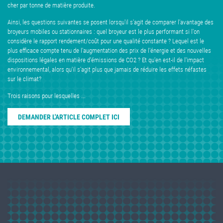
cher par tonne de matière produite.
Ainsi, les questions suivantes se posent lorsqu'il s'agit de comparer l'avantage des
broyeurs mobiles ou stationnaires : quel broyeur est le plus performant si l'on
considère le rapport rendement/coût pour une qualité constante ? Lequel est le
plus efficace compte tenu de l'augmentation des prix de l'énergie et des nouvelles
dispositions légales en matière d'émissions de CO2 ? Et qu'en est-il de l'impact
environnemental, alors qu'il s'agit plus que jamais de réduire les effets néfastes
sur le climat?
Trois raisons pour lesquelles ...
DEMANDER L'ARTICLE COMPLET ICI