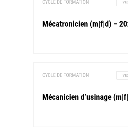
CYCLE DE FORMATION
VE
Mécatronicien (m|f|d) – 2
CYCLE DE FORMATION
VE
Mécanicien d’usinage (m|f