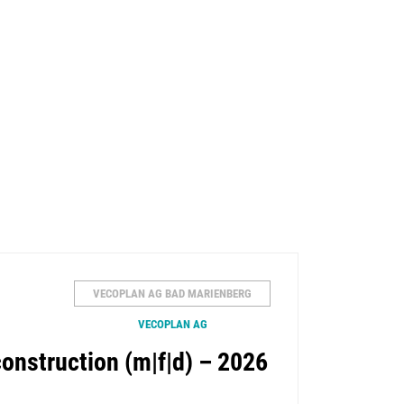
VECOPLAN AG BAD MARIENBERG
VECOPLAN AG
onstruction (m|f|d) – 2026