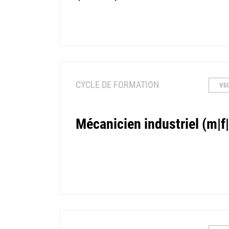
CYCLE DE FORMATION
VE
Mécanicien industriel (m|f