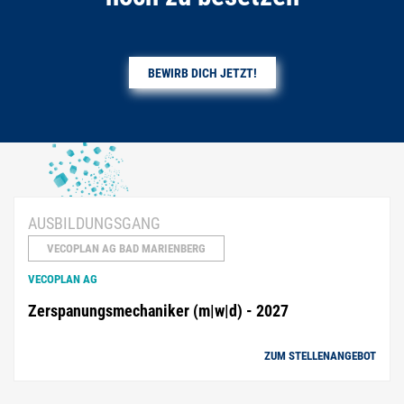
BEWIRB DICH JETZT!
AUSBILDUNGSGANG
VECOPLAN AG BAD MARIENBERG
VECOPLAN AG
Zerspanungsmechaniker (m|w|d) - 2027
ZUM STELLENANGEBOT