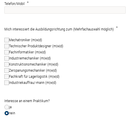
Telefon/Mobil
Mich interessiert die Ausbildungsrichtung zum (Mehrfachauswahl möglich)
Mechatroniker (m|w|d)
Technischer Produktdesigner (m|w|d)
Fachinformatiker (m|w|d)
Industriemechaniker (m|w|d)
Konstruktionsmechaniker (m|w|d)
Zerspanungsmechaniker (m|w|d)
Fachkraft für Lagerlogistik (m|w|d)
Industriekauffrau/-mann (m|w|d)
Interesse an einem Praktikum?
ja
nein