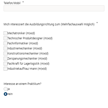
Telefon/Mobil
Mich interessiert die Ausbildungsrichtung zum (Mehrfachauswahl möglich)
Mechatroniker (m|w|d)
Technischer Produktdesigner (m|w|d)
Fachinformatiker (m|w|d)
Industriemechaniker (m|w|d)
Konstruktionsmechaniker (m|w|d)
Zerspanungsmechaniker (m|w|d)
Fachkraft für Lagerlogistik (m|w|d)
Industriekauffrau/-mann (m|w|d)
Interesse an einem Praktikum?
ja
nein