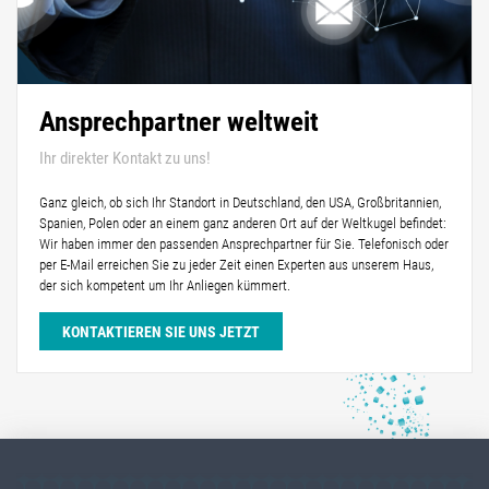
Ansprechpartner weltweit
Ihr direkter Kontakt zu uns!
Ganz gleich, ob sich Ihr Standort in Deutschland, den USA, Großbritannien,
Spanien, Polen oder an einem ganz anderen Ort auf der Weltkugel befindet:
Wir haben immer den passenden Ansprechpartner für Sie. Telefonisch oder
per E-Mail erreichen Sie zu jeder Zeit einen Experten aus unserem Haus,
der sich kompetent um Ihr Anliegen kümmert.
KONTAKTIEREN SIE UNS JETZT